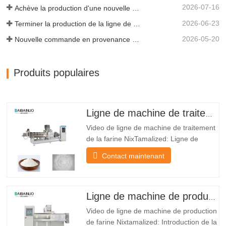
2026-07-16
Achève la production d'une nouvelle extrudeuse bi-vis de test pour laboratoire
2026-06-23
Terminer la production de la ligne de production d'aliments pour chiens de 500 kg/h pour le client indonésien
2026-05-20
Nouvelle commande en provenance du Venezuela : une ligne de production d’aliments pour animaux d’une capacité de 800 à 1000 kg/h est maintenant en fonctionnement.
Produits populaires
Ligne de machine de traitement de la farine Nixtamalized
Video de ligne de machine de traitement
de la farine NixTamalized: Ligne de
machine de traitement de la farine
Contact maintenant
NixtamalizedEatires: *LeMachine de
traitement de la farine nixtamalizedLa
ligne peut produire de nombreux types
de poudre tels que la poudre d'aliments
Ligne de machine de production de farine Nixtamalized
pour bébé, la poudre de bouillie
Video de ligne de machine de production
de farine Nixtamalized: Introduction de la