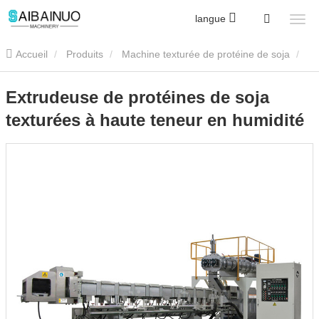
langue
Accueil
Produits
Machine texturée de protéine de soja
Extrudeuse de protéines de soja texturées à haute teneur en
Extrudeuse de protéines de soja
texturées à haute teneur en humidité
humidité