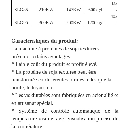
32x 2,0 x
SLG85
210KW
147KW
600kg/h
4,0
40x 2,0 x
SLG95
300
KW
200
KW
1200kg/h
5,0
Caractéristiques du produit:
La machine à protéines de soja texturées
présente certains avantages:
* Faible coût du produit et profit élevé.
* La protéine de soja texturée peut être
transformée en différentes formes telles que la
boule, le tuyau, etc.
*
Les
durables
sont fabriquées en acier allié et
vis
en artisanat spécial
.
*
Système de
contrôle automatique de la
température visible
avec visualisation précise de
la température.