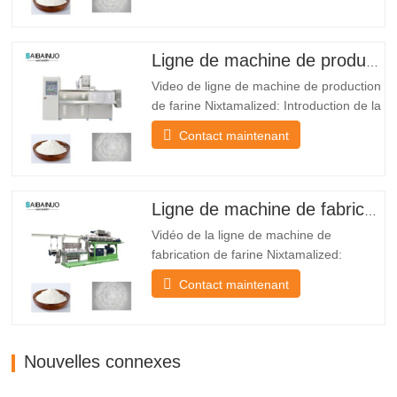
traitement de la farine nixtamalizedLa
ligne peut produire de nombreux types
de poudre tels que la poudre d'aliments
Ligne de machine de production de farine Nixtamalized
pour bébé, la poudre de bouillie…
Video de ligne de machine de production
de farine Nixtamalized: Introduction de la
ligne de machine de production de farine
Contact maintenant
de farine Nixtamalized: Le système de
farine de maïs Nixtamalized est
régulièrement utilisé au Mexique parce
que le tissu non cuit pour fournir du taco
Ligne de machine de fabrication de farine nixtamalized
au Mexique. Il…
Vidéo de la ligne de machine de
fabrication de farine Nixtamalized:
Introduction de la ligne de machine de
Contact maintenant
fabrication de farine Nixtamalized:
UNLigne de machine de fabrication de
farine nixtamalizedest un système de
production hautement automatisé conçu
Nouvelles connexes
pour fabriquer des produits de farine…