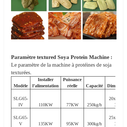
Paramètre textured Soya Protein Machine
:
Le paramètre de la machine à protéines de soja
texturées.
Installer
Puissance
Modèle
l’alimentation
réelle
Capacité
Dimensio
SLG65-
20x 2.0 x
IV
110KW
77KW
250kg/h
3.0
SLG65-
25x 2.0 x
V
135KW
95KW
300kg/h
3.0