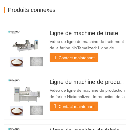
Produits connexes
Ligne de machine de traitement de la farine Nixtamalized
Video de ligne de machine de traitement
de la farine NixTamalized: Ligne de
machine de traitement de la farine
Contact maintenant
NixtamalizedEatires: *LeMachine de
traitement de la farine nixtamalizedLa
ligne peut produire de nombreux types
de poudre tels que la poudre d'aliments
Ligne de machine de production de farine Nixtamalized
pour bébé, la poudre de bouillie…
Video de ligne de machine de production
de farine Nixtamalized: Introduction de la
ligne de machine de production de farine
Contact maintenant
de farine Nixtamalized: Le système de
farine de maïs Nixtamalized est
régulièrement utilisé au Mexique parce
que le tissu non cuit pour fournir du taco