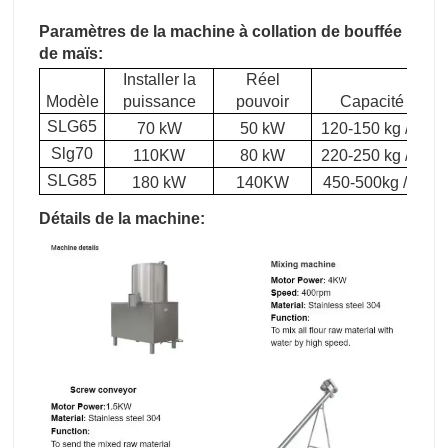
Paramètres de la machine à collation de bouffée
de maïs:
Installer la
Réel
Modèle
puissance
pouvoir
Capacité
D
SLG65
70 kW
50 kW
120-150 kg / h
Slg70
110KW
80 kW
220-250 kg / h
SLG85
180 kW
140KW
450-500kg / h
Détails de la machine: