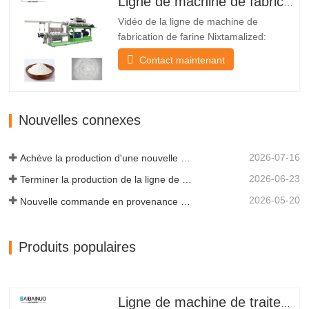
Ligne de machine de fabrication de farine nixtamalized
au Mexique. Il…
Vidéo de la ligne de machine de
fabrication de farine Nixtamalized:
Introduction de la ligne de machine de
Contact maintenant
fabrication de farine Nixtamalized:
UNLigne de machine de fabrication de
farine nixtamalizedest un système de
production hautement automatisé conçu
Nouvelles connexes
pour fabriquer des produits de farine…
2026-07-16
Achève la production d'une nouvelle extrudeuse bi-vis de test pour laboratoire
2026-06-23
Terminer la production de la ligne de production d'aliments pour chiens de 500 kg/h pour le client indonésien
2026-05-20
Nouvelle commande en provenance du Venezuela : une ligne de production d’aliments pour animaux d’une capacité de 800 à 1000 kg/h est maintenant en fonctionnement.
Produits populaires
Ligne de machine de traitement de la farine Nixtamalized