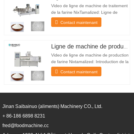
Video de ligne de machine de traitement
de la farine NixTamalized: Ligne de
machine de traitement de la farine
Contact maintenant
NixtamalizedEatires: *LeMachine de
traitement de la farine nixtamalizedLa
ligne peut produire de nombreux types
de poudre tels que la poudre d'aliments
Ligne de machine de production de farine Nixtamalized
pour bébé, la poudre de bouillie
Video de ligne de machine de production
de farine Nixtamalized: Introduction de la
ligne de machine de production de farine
Contact maintenant
de farine Nixtamalized: Le système de
farine de maïs Nixtamalized est
régulièrement utilisé au Mexique parce
que le tissu non cuit pour fournir du taco
au Mexique. Il
Jinan Saibainuo (aliments) Machinery CO., Ltd.
+ 86-186 6898 8231
fred@foodmachine.cc